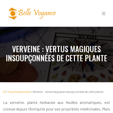
VERVEINE : VERTUS MAGIQUES
INSOUPÇONNÉES DE CETTE PLANTE
/
Coaching spirituel
/ Verveine : vertus magiques insoupçonnées de cette plante
La verveine, plante herbacée aux feuilles aromatiques, est
connue depuis l’Antiquité pour ses propriétés médicinales. Mais