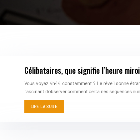
Célibataires, que signifie l’heure mir
Vous voyez 4h44 constamment ? Le réveil sonne étrang
fascinant d’observer comment certaines séquences n
LIRE LA SUITE