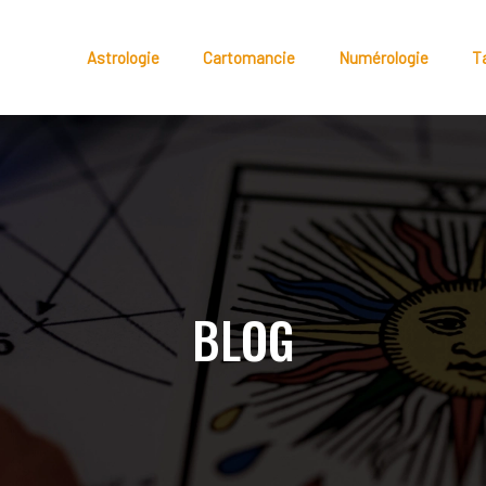
Astrologie
Cartomancie
Numérologie
T
BLOG