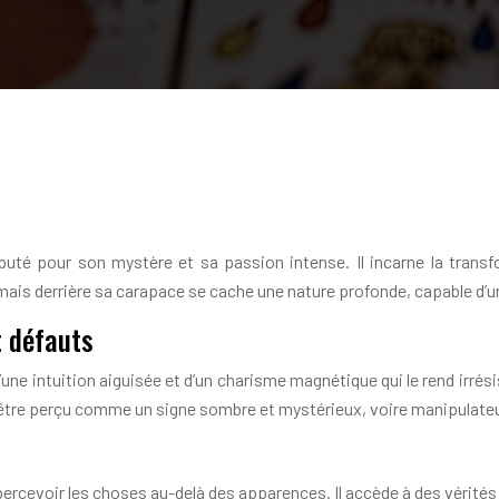
puté pour son mystère et sa passion intense. Il incarne la transf
 mais derrière sa carapace se cache une nature profonde, capable d’u
t défauts
une intuition aiguisée et d’un charisme magnétique qui le rend irrési
si être perçu comme un signe sombre et mystérieux, voire manipulate
percevoir les choses au-delà des apparences. Il accède à des vérit