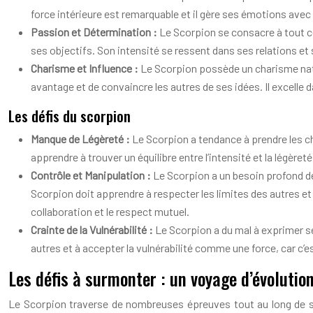
force intérieure est remarquable et il gère ses émotions ave
Passion et Détermination :
Le Scorpion se consacre à tout ce
ses objectifs. Son intensité se ressent dans ses relations et 
Charisme et Influence :
Le Scorpion possède un charisme nature
avantage et de convaincre les autres de ses idées. Il excelle 
Les défis du scorpion
Manque de Légèreté :
Le Scorpion a tendance à prendre les cho
apprendre à trouver un équilibre entre l’intensité et la légère
Contrôle et Manipulation :
Le Scorpion a un besoin profond de 
Scorpion doit apprendre à respecter les limites des autres et 
collaboration et le respect mutuel.
Crainte de la Vulnérabilité :
Le Scorpion a du mal à exprimer ses 
autres et à accepter la vulnérabilité comme une force, car c’e
Les défis à surmonter : un voyage d’évolutio
Le Scorpion traverse de nombreuses épreuves tout au long de sa 