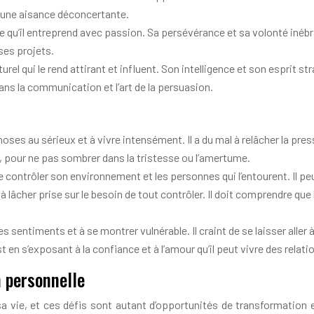
c une aisance déconcertante.
 qu’il entreprend avec passion. Sa persévérance et sa volonté inébr
ses projets.
l qui le rend attirant et influent. Son intelligence et son esprit st
dans la communication et l’art de la persuasion.
ses au sérieux et à vivre intensément. Il a du mal à relâcher la pres
té, pour ne pas sombrer dans la tristesse ou l’amertume.
contrôler son environnement et les personnes qui l’entourent. Il peut
à lâcher prise sur le besoin de tout contrôler. Il doit comprendre qu
sentiments et à se montrer vulnérable. Il craint de se laisser aller à 
st en s’exposant à la confiance et à l’amour qu’il peut vivre des rel
n personnelle
vie, et ces défis sont autant d’opportunités de transformation e