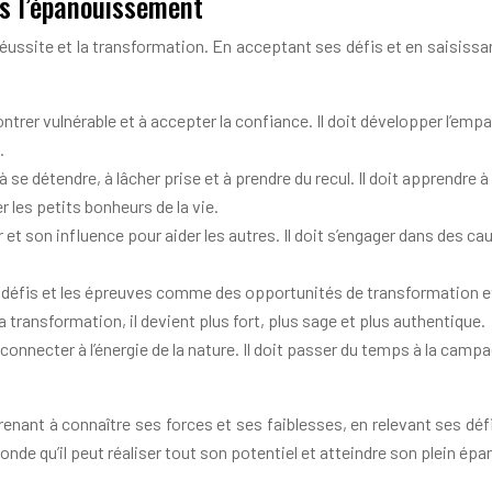
rs l’épanouissement
éussite et la transformation. En acceptant ses défis et en saisissa
trer vulnérable et à accepter la confiance. Il doit développer l’empa
.
se détendre, à lâcher prise et à prendre du recul. Il doit apprendre à 
r les petits bonheurs de la vie.
 et son influence pour aider les autres. Il doit s’engager dans des cau
 défis et les épreuves comme des opportunités de transformation et d
transformation, il devient plus fort, plus sage et plus authentique.
connecter à l’énergie de la nature. Il doit passer du temps à la campag
nant à connaître ses forces et ses faiblesses, en relevant ses défis
nde qu’il peut réaliser tout son potentiel et atteindre son plein é