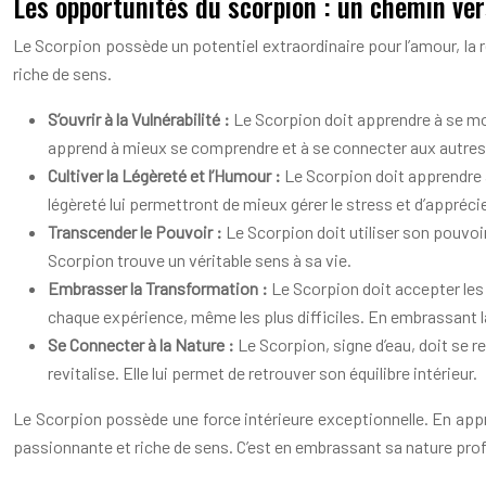
Les opportunités du scorpion : un chemin ve
Le Scorpion possède un potentiel extraordinaire pour l’amour, la r
riche de sens.
S’ouvrir à la Vulnérabilité :
Le Scorpion doit apprendre à se mon
apprend à mieux se comprendre et à se connecter aux autres
Cultiver la Légèreté et l’Humour :
Le Scorpion doit apprendre à 
légèreté lui permettront de mieux gérer le stress et d’apprécie
Transcender le Pouvoir :
Le Scorpion doit utiliser son pouvoir
Scorpion trouve un véritable sens à sa vie.
Embrasser la Transformation :
Le Scorpion doit accepter les
chaque expérience, même les plus difficiles. En embrassant la 
Se Connecter à la Nature :
Le Scorpion, signe d’eau, doit se re
revitalise. Elle lui permet de retrouver son équilibre intérieur.
Le Scorpion possède une force intérieure exceptionnelle. En appre
passionnante et riche de sens. C’est en embrassant sa nature profo