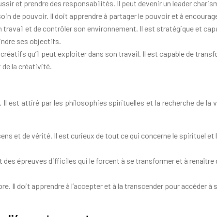
ussir et prendre des responsabilités. Il peut devenir un leader charis
oin de pouvoir. Il doit apprendre à partager le pouvoir et à encourage
travail et de contrôler son environnement. Il est stratégique et capa
indre ses objectifs.
réatifs qu’il peut exploiter dans son travail. Il est capable de trans
de la créativité.
 est attiré par les philosophies spirituelles et la recherche de la 
s et de vérité. Il est curieux de tout ce qui concerne le spirituel et
es épreuves difficiles qui le forcent à se transformer et à renaître d
e. Il doit apprendre à l’accepter et à la transcender pour accéder à s