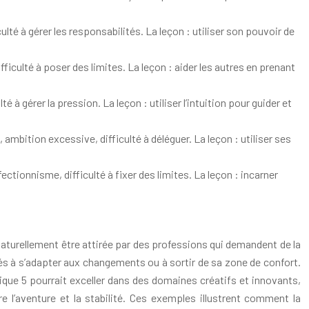
ulté à gérer les responsabilités. La leçon : utiliser son pouvoir de
ficulté à poser des limites. La leçon : aider les autres en prenant
té à gérer la pression. La leçon : utiliser l’intuition pour guider et
 ambition excessive, difficulté à déléguer. La leçon : utiliser ses
ctionnisme, difficulté à fixer des limites. La leçon : incarner
aturellement être attirée par des professions qui demandent de la
ultés à s’adapter aux changements ou à sortir de sa zone de confort.
ique 5 pourrait exceller dans des domaines créatifs et innovants,
re l’aventure et la stabilité. Ces exemples illustrent comment la