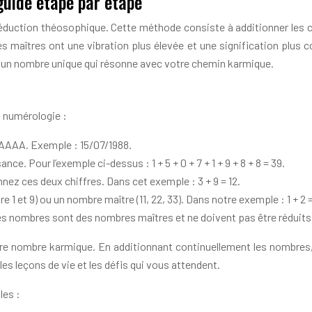
uide étape par étape
a réduction théosophique. Cette méthode consiste à additionner les c
res maîtres ont une vibration plus élevée et une signification plu
n un nombre unique qui résonne avec votre chemin karmique.
n numérologie :
AAAA. Exemple : 15/07/1988.
ce. Pour l’exemple ci-dessus : 1 + 5 + 0 + 7 + 1 + 9 + 8 + 8 = 39.
nnez ces deux chiffres. Dans cet exemple : 3 + 9 = 12.
tre 1 et 9) ou un nombre maître (11, 22, 33). Dans notre exemple : 1 + 
. Ces nombres sont des nombres maîtres et ne doivent pas être réduit
re nombre karmique. En additionnant continuellement les nombres,
les leçons de vie et les défis qui vous attendent.
les :