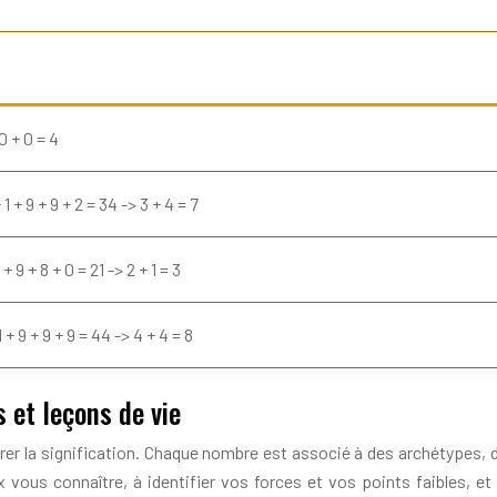
 0 + 0 = 4
 1 + 9 + 9 + 2 = 34 -> 3 + 4 = 7
1 + 9 + 8 + 0 = 21 -> 2 + 1 = 3
 1 + 9 + 9 + 9 = 44 -> 4 + 4 = 8
 et leçons de vie
rer la signification. Chaque nombre est associé à des archétypes, d
ous connaître, à identifier vos forces et vos points faibles, et 