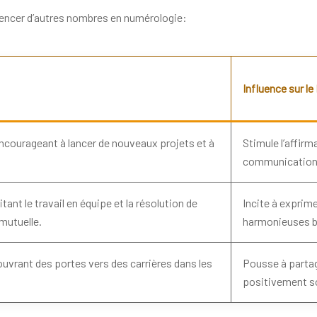
uencer d’autres nombres en numérologie:
Influence sur l
encourageant à lancer de nouveaux projets et à
Stimule l’affir
communication d
tant le travail en équipe et la résolution de
Incite à exprim
mutuelle.
harmonieuses b
, ouvrant des portes vers des carrières dans les
Pousse à partag
positivement so